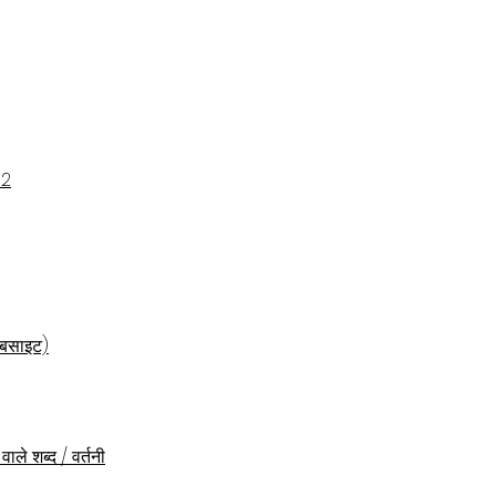
S2
​
ेबसाइट)
वाले शब्द / वर्तनी