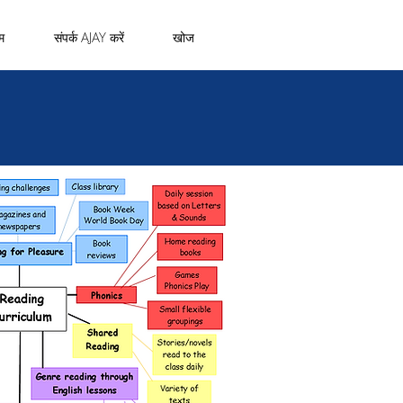
म
संपर्क AJAY करें
खोज