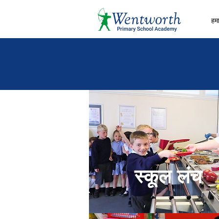
हमार
स्कूल लंच