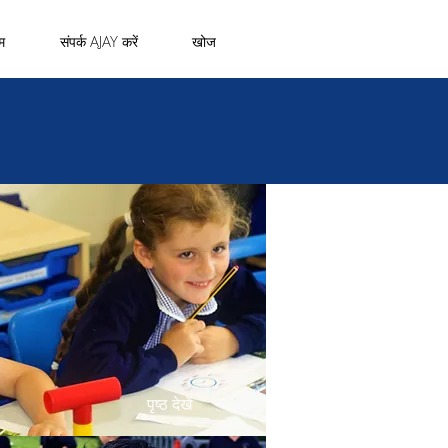
म
संपर्क AJAY करें
खोज
पृष्ठ देखें