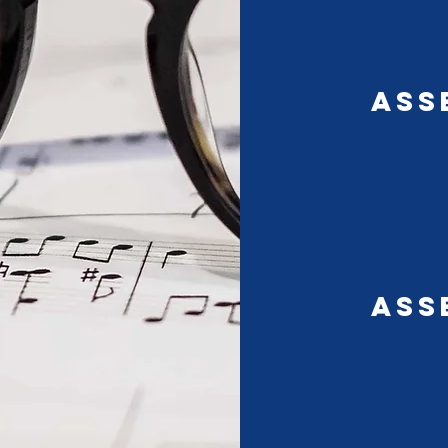
Ass
Ass