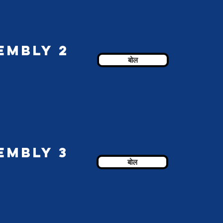
embly 2
बोल
embly 3
बोल