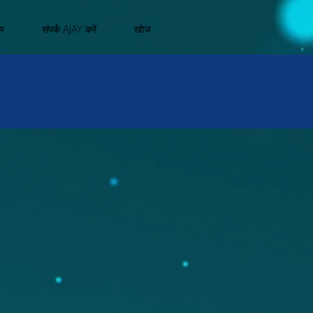
म
संपर्क AJAY करें
खोज