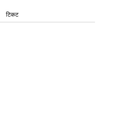
टिकट
बिक गया
मूल्य
£0.00
यह इवेंट साझा करें