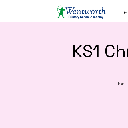
हमार
KS1 Ch
Join