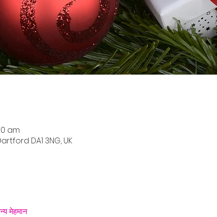
:30 am
artford DA1 3NG, UK
न्य मेहमान